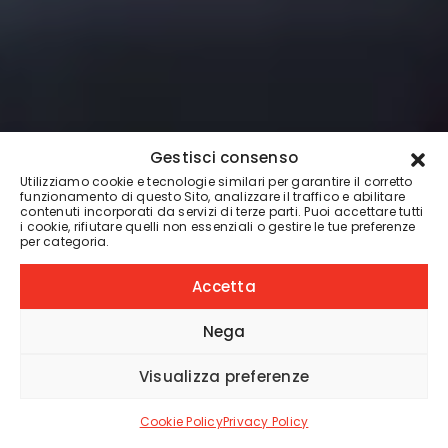
Gestisci consenso
TATUATORI
Utilizziamo cookie e tecnologie similari per garantire il corretto
Matteo Piergiovanni,
funzionamento di questo Sito, analizzare il traffico e abilitare
contenuti incorporati da servizi di terze parti. Puoi accettare tutti
mettersi in gioco col
i cookie, rifiutare quelli non essenziali o gestire le tue preferenze
per categoria.
Realistico-Pittorico
Accetta
SIMONE SACCO
3 MIN
Nega
Visualizza preferenze
SHARE
Cookie Policy
Privacy Policy