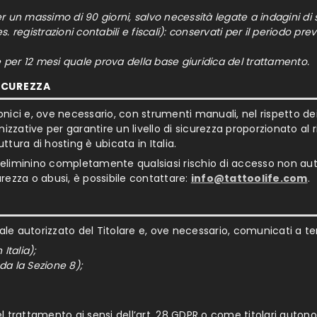
er un massimo di 90 giorni, salvo necessità legate a indagini di 
s. registrazioni contabili e fiscali): conservati per il periodo p
 per 12 mesi quale prova della base giuridica del trattamento.
SICUREZZA
onici e, ove necessario, con strumenti manuali, nel rispetto dei 
ative per garantire un livello di sicurezza proporzionato al r
ruttura di hosting è ubicata in Italia.
e eliminino completamente qualsiasi rischio di accesso non auto
rezza o abusi, è possibile contattare:
info@tattoolife.com
.
le autorizzato del Titolare e, ove necessario, comunicati a terz
 Italia);
eda la Sezione 8);
del trattamento ai sensi dell’art. 28 GDPR o come titolari auto