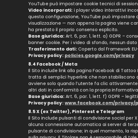
YouTube può impostare cookie tecnici di sessione 
Video incorporati:
i player video interattivi in
questa configurazione, YouTube può impostare cook
visualizzazione — non appena la pagina viene car
ha prestato il proprio consenso esplicito.
Base giuridica:
Art. 6, par. 1, lett. a) GDPR – co
banner cookie. Per i video di sfondo, nessun dato
Trasferimento dati:
Coperto dal Framework EU–US
Privacy policy:
policies.google.com/privacy
8.4 Facebook / Meta
Il Sito include link alla pagina Facebook di Tattoo 
tratta di semplici hyperlink che non stabilisco
avviene solo quando l’utente fa clic attivamente s
altri dati in conformità con la propria informati
Base giuridica:
Art. 6, par. 1, lett. f) GDPR – leg
Privacy policy:
www.facebook.com/privacy/p
8.5 X (ex Twitter), Pinterest e Telegram
Il Sito include pulsanti di condivisione social pe
alcuna connessione automatica ai server di terze
pulsante di condivisione; in quel momento, la rispe
sulla privacy. Il Titolare non è responsabile di t