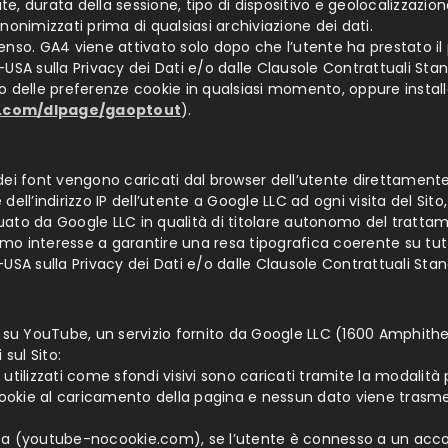
ate, durata della sessione, tipo di dispositivo e geolocalizzazi
o anonimizzati prima di qualsiasi archiviazione dei dati.
nsenso. GA4 viene attivato solo dopo che l’utente ha prestato i
SA sulla Privacy dei Dati e/o dalle Clausole Contrattuali Sta
o delle preferenze cookie in qualsiasi momento, oppure instal
e.com/dlpage/gaoptout
).
file dei font vengono caricati dal browser dell’utente direttame
ell’indirizzo IP dell’utente a Google LLC ad ogni visita del Sit
ato da Google LLC in qualità di titolare autonomo del tratta
gittimo interesse a garantire una resa tipografica coerente su tutti
USA sulla Privacy dei Dati e/o dalle Clausole Contrattuali Sta
i su YouTube, un servizio fornito da Google LLC (1600 Amphith
sul Sito:
 utilizzati come sfondi visivi sono caricati tramite la modali
ookie al caricamento della pagina e nessun dato viene trasm
ata (youtube-nocookie.com), se l’utente è connesso a un acco