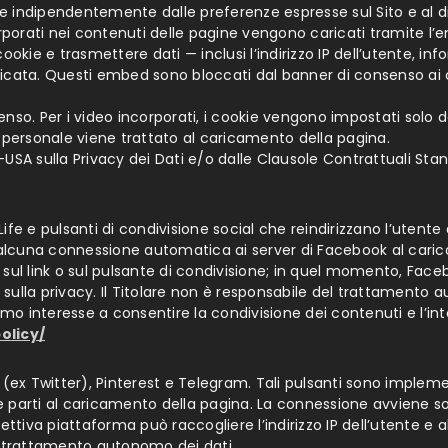
indipendentemente dalle preferenze espresse sul Sito e al di f
corporati nei contenuti delle pagine vengono caricati tramite
ie e trasmettere dati — inclusi l’indirizzo IP dell’utente, inf
icata. Questi embed sono bloccati dal banner di consenso ai 
nsenso. Per i video incorporati, i cookie vengono impostati solo
 personale viene trattato al caricamento della pagina.
A sulla Privacy dei Dati e/o dalle Clausole Contrattuali Stan
Life e pulsanti di condivisione social che reindirizzano l’utente 
no alcuna connessione automatica ai server di Facebook al car
ul link o sul pulsante di condivisione; in quel momento, Facebo
va sulla privacy. Il Titolare non è responsabile del trattament
ittimo interesse a consentire la condivisione dei contenuti e l’in
olicy/
r X (ex Twitter), Pinterest e Telegram. Tali pulsanti sono imple
 parti al caricamento della pagina. La connessione avviene so
ttiva piattaforma può raccogliere l’indirizzo IP dell’utente e a
ale trattamento autonomo dei dati.