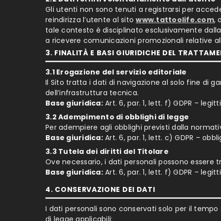
Gli utenti non sono tenuti a registrarsi per accede
reindirizza l’utente al sito
www.tattoolife.com
, 
tale contesto è disciplinato esclusivamente dall
a ricevere comunicazioni promozionali relative all
3. FINALITÀ E BASI GIURIDICHE DEL TRATTAM
3.1 Erogazione del servizio editoriale
Il Sito tratta i dati di navigazione al solo fine di g
dell’infrastruttura tecnica.
Base giuridica:
Art. 6, par. 1, lett. f) GDPR – legi
3.2 Adempimento di obblighi di legge
Per adempiere agli obblighi previsti dalla normati
Base giuridica:
Art. 6, par. 1, lett. c) GDPR – obbl
3.3 Tutela dei diritti del Titolare
Ove necessario, i dati personali possono essere tra
Base giuridica:
Art. 6, par. 1, lett. f) GDPR – legi
4. CONSERVAZIONE DEI DATI
I dati personali sono conservati solo per il tempo
di legge applicabili: