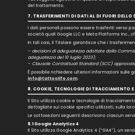
del trattamento.
7. TRASFERIMENTI DI DATI AL DI FUORI DEL
I dati personali possono essere trasferiti verso paes
società quali Google LLC e Meta Platforms Inc., che 
In tali casi, il Titolare garantisce che i trasferim
–
decisioni di adeguatezza adottate dalla Commissi
adeguatezza del 10 luglio 2023);
–
Clausole Contrattuali Standard (SCC) approvat
È possibile richiedere ulteriori informazioni sulle 
info@tattoolife.com
.
8. COOKIE, TECNOLOGIE DI TRACCIAMENTO E S
Il Sito utilizza cookie e tecnologie di tracciament
dettagliate sui cookie specifici utilizzati, sulla 
Le sottosezioni seguenti descrivono ciascun serviz
8.1 Google Analytics 4
Il Sito utilizza Google Analytics 4 (“GA4”), un s