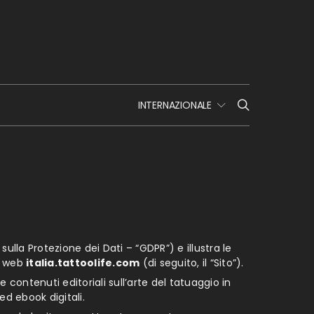
INTERNAZIONALE
lla Protezione dei Dati – “GDPR”) e illustra le
to web
italia.tattoolife.com
(di seguito, il “Sito”).
 e contenuti editoriali sull’arte del tatuaggio in
 ed ebook digitali.