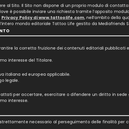
re al Sito. Il Sito non dispone di un proprio modulo di contatto
dove è possibile inviare una richiesta tramite l’apposito modul
a
Privacy Policy di www.tattoolife.com
, nell’ambito della qu
’intero mondo editoriale Tattoo Life gestito da Mediafriends S.r
ENTO
arantire la corretta fruizione dei contenuti editoriali pubblicati 
ttimo interesse del Titolare.
va italiana ed europea applicabile.
igo legale.
ttati per accertare, esercitare o difendere un diritto in sede g
ttimo interesse.
 strettamente necessario al perseguimento delle finalità per cui