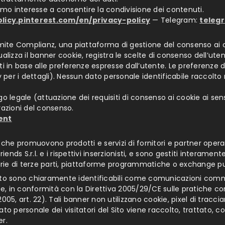
ittimo interesse a consentire la condivisione dei contenuti.
olicy.pinterest.com/en/privacy-policy
— Telegram:
teleg
ramite Complianz, una piattaforma di gestione del consenso ai
alizza il banner cookie, registra le scelte di consenso dell’ute
tivati in base alle preferenze espresse dall’utente. Le prefere
y per i dettagli). Nessun dato personale identificabile raccolt
igo legale (attuazione dei requisiti di consenso ai cookie ai sensi d
razioni del consenso.
ent
 che promuovono prodotti e servizi di fornitori e partner operan
iends S.r.l. e i rispettivi inserzionisti, e sono gestiti interame
tarie di terze parti, piattaforme programmatiche o exchange pu
to Sito sono chiaramente identificabili come comunicazioni com
nte, in conformità con la Direttiva 2005/29/CE sulle pratiche c
05, art. 22). Tali banner non utilizzano cookie, pixel di tracci
o personale dei visitatori del Sito viene raccolto, trattato, con
er.