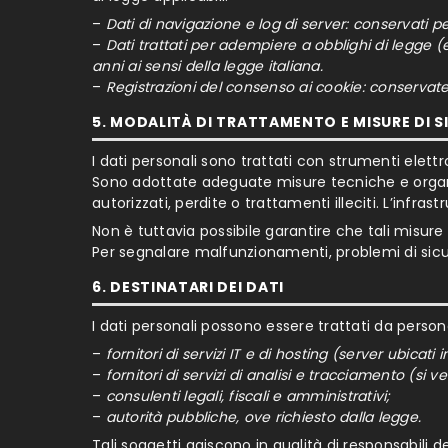
–
Dati di navigazione e log di server: conservati p
–
Dati trattati per adempiere a obblighi di legge (e
anni ai sensi della legge italiana.
–
Registrazioni del consenso ai cookie: conservate
5. MODALITÀ DI TRATTAMENTO E MISURE DI 
I dati personali sono trattati con strumenti elettr
Sono adottate adeguate misure tecniche e organizz
autorizzati, perdite o trattamenti illeciti. L’infrast
Non è tuttavia possibile garantire che tali misur
Per segnalare malfunzionamenti, problemi di sicu
6. DESTINATARI DEI DATI
I dati personali possono essere trattati da persona
–
fornitori di servizi IT e di hosting (server ubicati in
–
fornitori di servizi di analisi e tracciamento (si v
–
consulenti legali, fiscali e amministrativi;
–
autorità pubbliche, ove richiesto dalla legge.
Tali soggetti agiscono in qualità di responsabili 