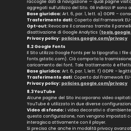
raccoglie dati di navigazione — quali pagine visit
aggregati sull’utilizzo del Sito. Gli indirizzi IP son
Base giuridica:
Art. 6, par. 1, lett. a) GDPR – co
Trasferimento dati:
Coperto dal Framework EU–U
Opt-out:
Revocare il consenso tramite il pannell
disattivazione di Google Analytics (
tools.googl
Privacy policy:
policies.google.com/privacy
8.2 Google Fonts
Il Sito utilizza Google Fonts per la tipografia. I 
fonts.gstatic.com). Ciò comporta la trasmissione d
caricamento dei font. Tale trattamento è effettu
Base giuridica
: Art. 6, par. 1, lett. f) GDPR – le
Trasferimento dati
: Coperto dal Framework EU–
Privacy policy:
policies.google.com/privacy
8.3 YouTube
Alcune pagine del Sito incorporano video ospitat
YouTube è utilizzato in due diverse configurazioni 
Video di sfondo:
i video decorativi o d’ambiente
questa configurazione, non vengono impostati c
interagisca attivamente con il player.
Si precisa che anche in modalità privacy avanz