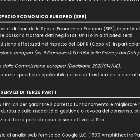
LO SPAZIO ECONOMICO EUROPEO (SEE)
i al di fuori dello Spazio Economico Europeo (SEE), in particolare
possono trattare dati negli Stati Uniti o in altri paesi terzi.
enti siano effettuati nel rispetto del GDPR (Capo V), in particola
one europea (es. il Framework EU–USA sulla Privacy dei Dati per 
e dalla Commissione europea (Decisione 2021/914/UE).
garanzie specifiche applicabili a ciascun trasferimento contattan
ERVIZI DI TERZE PARTI
o similari per garantire il corretto funzionamento e migliorare 
loro durata e sulle modalità di gestione o revoca del consenso, s
io di terze parti che può essere attivo sul Sito.
ervizio di analisi web fornito da Google LLC (1600 Amphitheatre