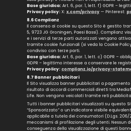
Base giuridica:
Art. 6, par. 1, lett. f) GDPR – leg
Privacy policy:
X:
x.com/privacy
— Pinterest:
p
8.6 Complianz
Il consenso ai cookie su questo Sito è gestito t
5, 9723 JG Groningen, Paesi Bassi). Complianz visu
e i servizi di terze parti autorizzati vengano at
tramite cookie funzionali (si veda la Cookie Polic
condiviso con terze parti.
Base giuridica:
Art. 6, par. 1, lett. c) GDPR – obbl
GDPR – legittimo interesse a conservare le regist
Privacy policy:
complianz.io/privacy-statem
8.7 Banner pubblicitari
Il Sito visualizza banner pubblicitari a pagamento
risultato di accordi commerciali diretti tra Mediafr
Life. Non vengono veicolati tramite reti pubblici
Tutti i banner pubblicitari visualizzati su ques
“Sponsorizzato” o un indicatore visibile equivale
applicabile a tutela dei consumatori (D.Lgs. 206/20
meccanismi di profilazione degli utenti. Nessun dat
conseguenza della visualizzazione di questi bann