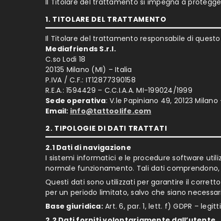
Il Titolare del trattamento si impegna a protegger
1. TITOLARE DEL TRATTAMENTO
Il Titolare del trattamento responsabile di questo 
Mediafriends S.r.l.
C.so Lodi 18
20135 Milano (MI) – Italia
P.IVA / C.F.: IT12877390158
R.E.A.: 1594429 – C.C.I.A.A. MI-199024/1999
Sede operativa
: V.le Papiniano 49, 20123 Milano –
Email:
info@tattoolife.com
2. TIPOLOGIE DI DATI TRATTATI
2.1 Dati di navigazione
I sistemi informatici e le procedure software uti
normale funzionamento. Tali dati comprendono, ad 
Questi dati sono utilizzati per garantire il corre
per un periodo limitato, salvo che siano necessari 
Base giuridica:
Art. 6, par. 1, lett. f) GDPR – leg
2.2 Dati forniti volontariamente dall’utente