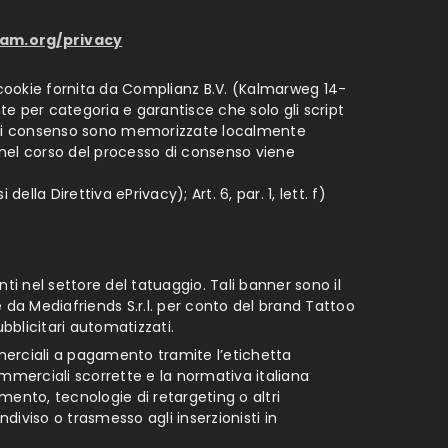
ram.org/privacy
 cookie fornita da Complianz B.V. (Kalmarweg 14-
nte per categoria e garantisce che solo gli script
nze di consenso sono memorizzate localmente
o nel corso del processo di consenso viene
ella Direttiva ePrivacy); Art. 6, par. 1, lett. f)
ti nel settore del tatuaggio. Tali banner sono il
nte da Mediafriends S.r.l. per conto del brand Tattoo
bblicitari automatizzati.
merciali a pagamento tramite l’etichetta
ommerciali scorrette e la normativa italiana
amento, tecnologie di retargeting o altri
diviso o trasmesso agli inserzionisti in