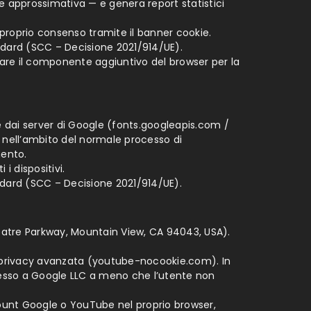
one approssimativa — e genera report statistici
l proprio consenso tramite il banner cookie.
ndard (SCC – Decisione 2021/914/UE).
lare il componente aggiuntivo del browser per la
nte dai server di Google (fonts.googleapis.com /
o, nell’ambito del normale processo di
mento.
 i dispositivi.
ndard (SCC – Decisione 2021/914/UE).
eatre Parkway, Mountain View, CA 94043, USA).
tà privacy avanzata (youtube-nocookie.com). In
esso a Google LLC a meno che l’utente non
unt Google o YouTube nel proprio browser,